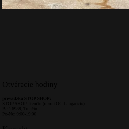
Otváracie hodiny
prevádzka STOP SHOP:
STOP SHOP Trenčín (oproti OC Laugarício)
Belá 6988, Trenčín
Po-Ne: 9:00-19:00