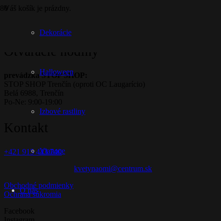
Váš košík je prázdny.
Vrátiť sa do obchodu
Dekorácie
Otváracie hodiny
Halloween
prevádzka STOP SHOP:
STOP SHOP Trenčín (oproti OC Laugarício)
Belá 6988, Trenčín
Po-Ne: 9:00-19:00
Izbové rastliny
Kontakt
Vianoce
+421 915 443 740
kvetynaomi@centrum.sk
Obchodné podmienky
O nás
Ochrana súkromia
Facebook
Instagram