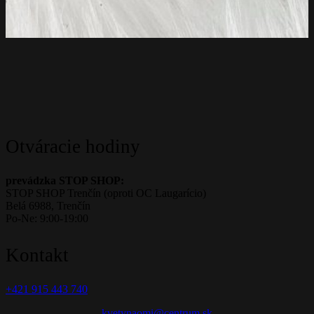
Otváracie hodiny
prevádzka STOP SHOP:
STOP SHOP Trenčín (oproti OC Laugarício)
Belá 6988, Trenčín
Po-Ne: 9:00-19:00
Kontakt
+421 915 443 740
kvetynaomi@centrum.sk