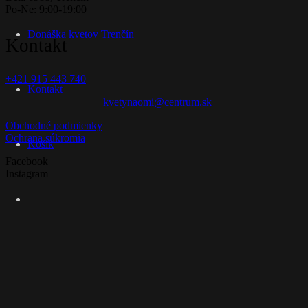
Po-Ne: 9:00-19:00
Donáška kvetov Trenčín
Kontakt
+421 915 443 740
Kontakt
kvetynaomi@centrum.sk
Obchodné podmienky
Ochrana súkromia
Košík
Facebook
Instagram