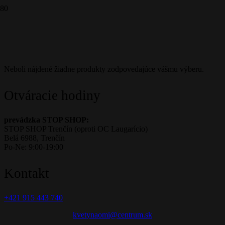
obyčajny order
Neboli nájdené žiadne produkty zodpovedajúce vášmu výberu.
Otváracie hodiny
prevádzka STOP SHOP:
STOP SHOP Trenčín (oproti OC Laugarício)
Belá 6988, Trenčín
Po-Ne: 9:00-19:00
Kontakt
+421 915 443 740
kvetynaomi@centrum.sk