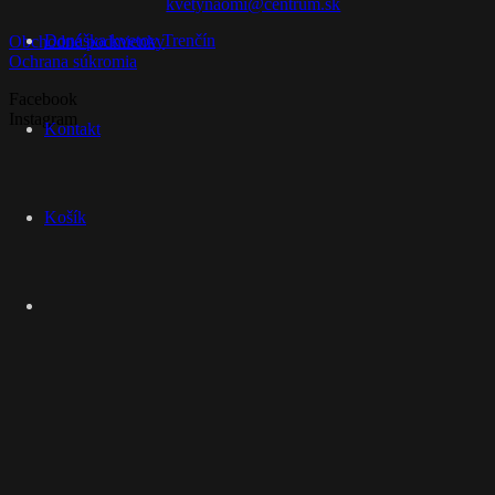
kvetynaomi@centrum.sk
Donáška kvetov Trenčín
Obchodné podmienky
Ochrana súkromia
Facebook
Instagram
Kontakt
Košík