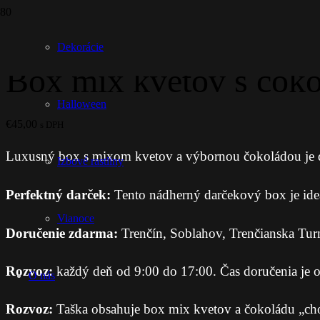
Dekorácie
Box mix kvetov s čoko
Halloween
€
45,00
s DPH
Luxusný box s mixom kvetov a výbornou čokoládou je d
Izbové rastliny
Perfektný darček:
Tento nádherný darčekový box je ideáln
Vianoce
Doručenie zdarma:
Trenčín, Soblahov, Trenčianska Tur
Rozvoz:
každý deň od 9:00 do 17:00. Čas doručenia je o
O nás
Rozvoz:
Taška obsahuje box mix kvetov a čokoládu „cho