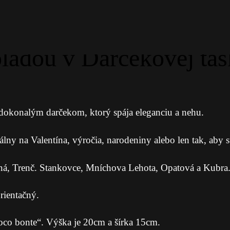
ládou v Darčekovej taš
okonalým darčekom, ktorý spája eleganciu a nehu.
y na Valentína, výročia, narodeniny alebo len tak, aby ste
ná, Trenč. Stankovce, Mníchova Lehota, Opatová a Kubra
rientačný.
co bonte“. Výška je 20cm a šírka 15cm.