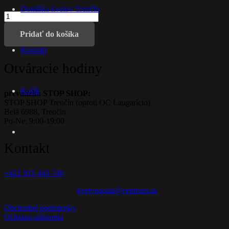
Donáška kvetov Trenčín
množstvo
Box
mix
Pridať do košíka
kvetov
Kontakt
s
čokoládou
Otváracie hodiny
v
Darčekovej
taške
Košík
prevádzka STOP SHOP:
STOP SHOP Trenčín (oproti OC Laugarício)
Belá 6988, Trenčín
Po-Ne: 9:00-19:00
Kontakt
+421 915 443 740
kvetynaomi@centrum.sk
Obchodné podmienky
Ochrana súkromia