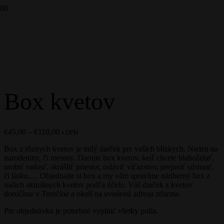
Box kvetov
Price
€
45,00
–
€
110,00
s DPH
range:
Box z rôznych kvetov je milý darček pre vašich blízkych. Nielen na
€45,00
narodeniny, či meniny. Darujte box kvetov, keď chcete blahoželať,
through
urobiť radosť, skrášliť priestor, osláviť víťazstvo, prejaviť sústrasť,
€110,00
či lásku,… Objednajte si box a my vám spravíme nádherný box z
našich aktuálnych kvetov podľa účelu. Váš darček z kvetov
doručíme v Trenčíne a okolí na uvedenú adresu zdarma.
Pre objednávku je potrebné vyplniť všetky polia.