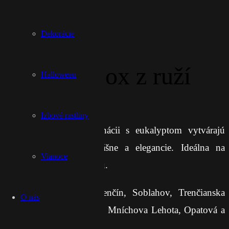
Dekorácie
Červený box z ruží
Halloween
€
70,00
s DPH
Izbové rastliny
Červené ruže v kombinácii s eukalyptom vytvárajú
nadčasový dar plný vášne a elegancie. Ideálna na
Vianoce
vyjadrenie lásky a obdivu.
Doručenie zdarma:
Trenčín, Soblahov, Trenčianska
O nás
Turná, Trenč. Stankovce, Mníchova Lehota, Opatová a
Kubra.