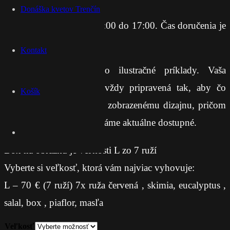
Donáška kvetov Trenčín
Rozvoz:
každý deň od 9:00 do 17:00. Čas doručenia je
orientačný.
Kontakt
Fotky kytíc slúžia ako ilustračné príklady. Vaša
objednaná kytica bude vždy pripravená tak, aby čo
Košík
najvernejšie zodpovedala zobrazenému dizajnu, pričom
použijeme kvety, ktoré máme aktuálne dostupné.
Box na obrázku je veľkosti L zo 7 ruží
Vyberte si veľkosť, ktorá vám najviac vyhovuje:
L – 70 € (7 ruží) 7x ruža červená , skimia, eucalyptus ,
salal, box , piaflor, masľa
Veľkosť